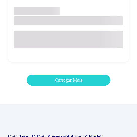
Santo Antônio de Posse
AGROPOSSE
Rua Cynira Marques Cezar, 740 – Bairro São Judas Tadeu –
Santo Antonio de Posse – SP
Carregar Mais
Guia Tem . O Guia Comercial de sua Cidade!