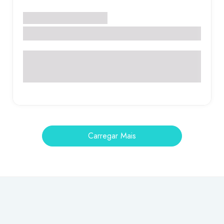
Santo Antônio de Posse
NIKONTEM PROPAGANDAS
Rua Carlos Aldemani, 350 - Pedra Branca - Santo
Antônio de Posse - SP
Carregar Mais