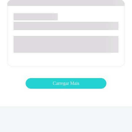
Santo Antônio de Posse
UNIPEDRAS
Rua Américo Lucon, 15 – Pedra Branca – Santo Antonio de
Posse – SP
Carregar Mais