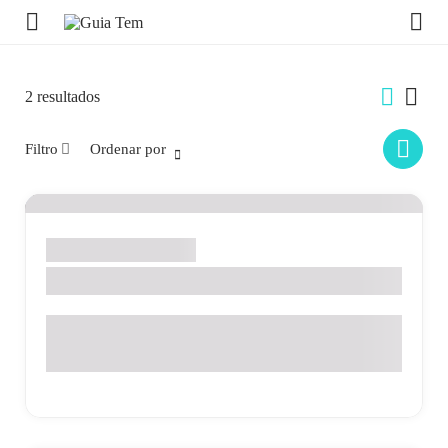
2
resultados
Filtro
Ordenar por
Santo Antônio de Posse
MARMORARIA MONTES CLAROS
Rua José Henrique Maldonado Lopes - 220 - Portal Das
Pérolas - Santo Antonio de Posse - SP