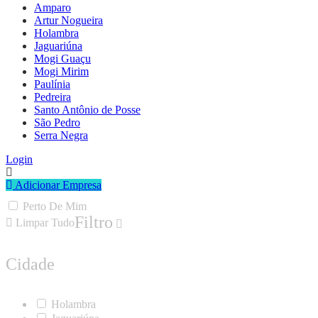
Amparo
Artur Nogueira
Holambra
Jaguariúna
Mogi Guaçu
Mogi Mirim
Paulínia
Pedreira
Santo Antônio de Posse
São Pedro
Serra Negra
Login
Adicionar Empresa
Perto De Mim
Filtro
Limpar Tudo
Cidade
Holambra