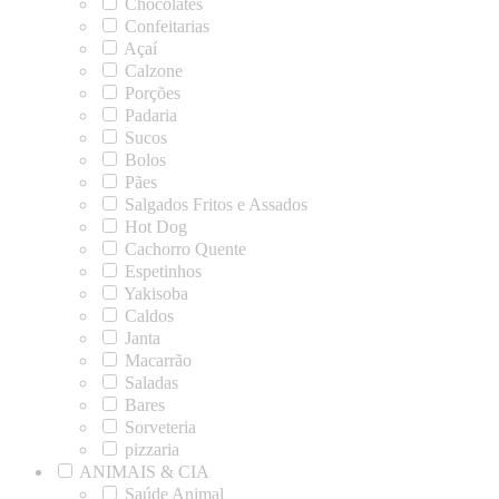
Chocolates
Confeitarias
Açaí
Calzone
Porções
Padaria
Sucos
Bolos
Pães
Salgados Fritos e Assados
Hot Dog
Cachorro Quente
Espetinhos
Yakisoba
Caldos
Janta
Macarrão
Saladas
Bares
Sorveteria
pizzaria
ANIMAIS & CIA
Saúde Animal