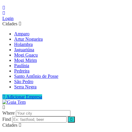
Login
Cidades
Amparo
Artur Nogueira
Holambra
Jaguariúna
Mogi Guaçu
Mogi Mirim
Paulínia
Pedreira
Santo Antônio de Posse
São Pedro
Serra Negra
Adicionar Empresa
Where
Find
Cidades