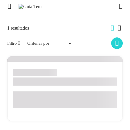
1
resultados
Filtro
Santo Antônio de Posse
NIKONTEM PROPAGANDAS
Rua Carlos Aldemani, 350 - Pedra Branca - Santo Antônio
de Posse - SP