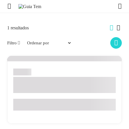
1
resultados
Filtro
Holambra
AUTO BRIGHT ESTÉTICA
AUTOMOTIVA
Av. Prímulas, 1050, Girassóis de Holanda - Holambra - SP