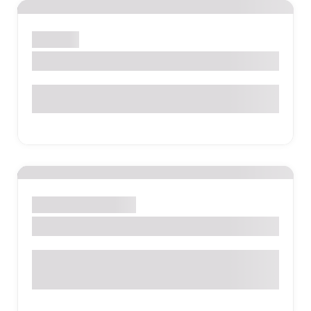
Jaguariúna
BIZU AUTO PEÇAS
Rua Dom Pedro I, 384 - Jardim Sonia - Jaguariúna - SP
Santo Antônio de Posse
LUBRICAR
Av. da Saudade, 522 - Centro - Santo Antônio de Posse -
SP