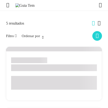
5
resultados
Filtro
Ordenar por
Santo Antônio de Posse
SABALO PNEUS
Avenida Alberto Aranha Fortuna, 58 - Portal das Pérolas ,
Santo Antônio de Posse - SP