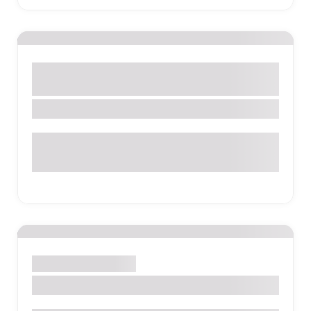
Auto Center
Auto Mecânica
Automotivo
Santo Antônio de Posse
Rocar Auto Center
Rua Francisco Carlos Mazzoni, 246 - Pedra Branca - Santo
Antonio de Posse - SP
Santo Antônio de Posse
Auto Posto HD