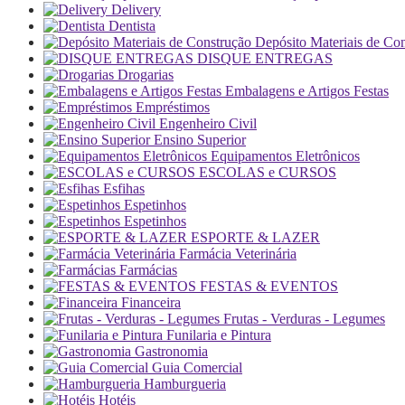
Delivery
Dentista
Depósito Materiais de Co
DISQUE ENTREGAS
Drogarias
Embalagens e Artigos Festas
Empréstimos
Engenheiro Civil
Ensino Superior
Equipamentos Eletrônicos
ESCOLAS e CURSOS
Esfihas
Espetinhos
Espetinhos
ESPORTE & LAZER
Farmácia Veterinária
Farmácias
FESTAS & EVENTOS
Financeira
Frutas - Verduras - Legumes
Funilaria e Pintura
Gastronomia
Guia Comercial
Hamburgueria
Hotéis