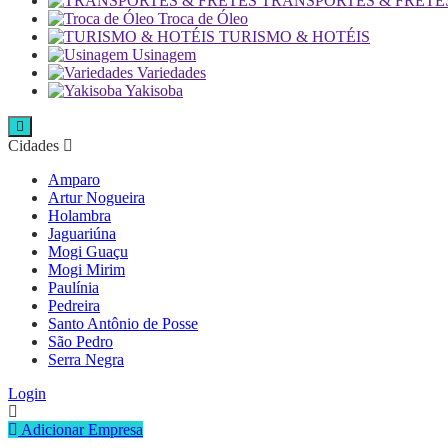
TRANSPORTES & FRETE
Troca de Óleo
TURISMO & HOTÉIS
Usinagem
Variedades
Yakisoba
Cidades
Amparo
Artur Nogueira
Holambra
Jaguariúna
Mogi Guaçu
Mogi Mirim
Paulínia
Pedreira
Santo Antônio de Posse
São Pedro
Serra Negra
Login
Adicionar Empresa