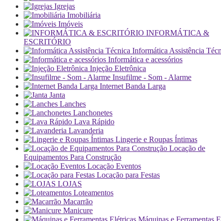
Igrejas
Imobiliária
Imóveis
INFORMÁTICA &
ESCRITÓRIO
Informática Assistência Téc
Informática e acessórios
Injeção Eletrônica
Insufilme - Som - Alarme
Internet Banda Larga
Janta
Lanches
Lanchonetes
Lava Rápido
Lavanderia
Lingerie e Roupas Íntimas
Locação de
Equipamentos Para Construção
Locação Eventos
Locação para Festas
LOJAS
Loteamentos
Macarrão
Manicure
Máquinas e Ferramentas El