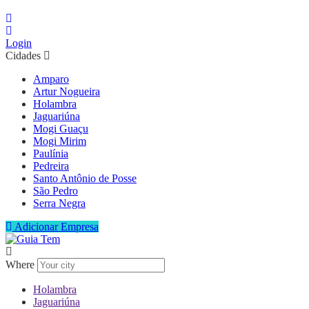
Login
Cidades
Amparo
Artur Nogueira
Holambra
Jaguariúna
Mogi Guaçu
Mogi Mirim
Paulínia
Pedreira
Santo Antônio de Posse
São Pedro
Serra Negra
Adicionar Empresa
Where
Holambra
Jaguariúna