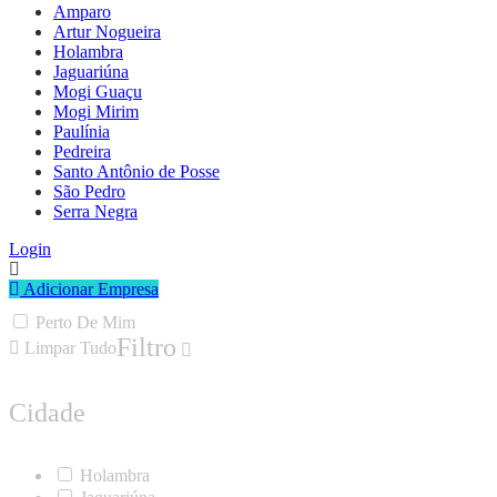
Amparo
Artur Nogueira
Holambra
Jaguariúna
Mogi Guaçu
Mogi Mirim
Paulínia
Pedreira
Santo Antônio de Posse
São Pedro
Serra Negra
Login
Adicionar Empresa
Perto De Mim
Filtro
Limpar Tudo
Cidade
Holambra