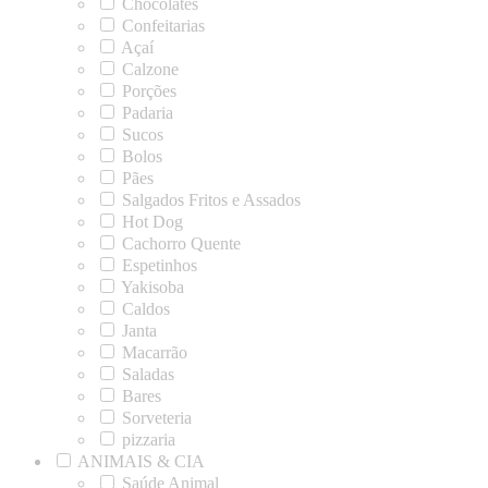
Chocolates
Confeitarias
Açaí
Calzone
Porções
Padaria
Sucos
Bolos
Pães
Salgados Fritos e Assados
Hot Dog
Cachorro Quente
Espetinhos
Yakisoba
Caldos
Janta
Macarrão
Saladas
Bares
Sorveteria
pizzaria
ANIMAIS & CIA
Saúde Animal