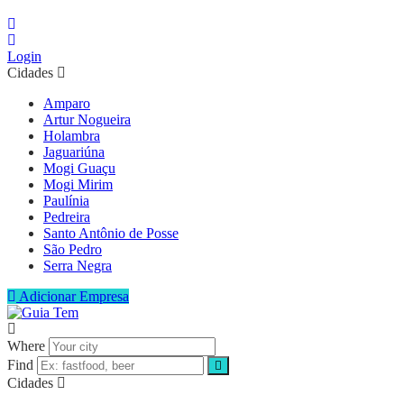
Login
Cidades
Amparo
Artur Nogueira
Holambra
Jaguariúna
Mogi Guaçu
Mogi Mirim
Paulínia
Pedreira
Santo Antônio de Posse
São Pedro
Serra Negra
Adicionar Empresa
Where
Find
Cidades