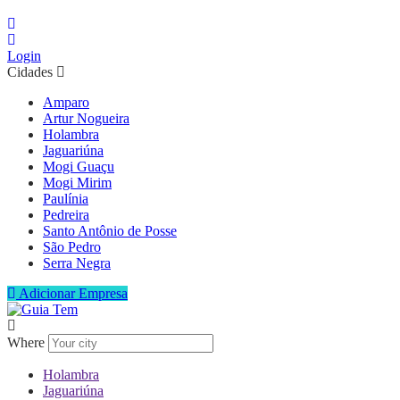
Login
Cidades
Amparo
Artur Nogueira
Holambra
Jaguariúna
Mogi Guaçu
Mogi Mirim
Paulínia
Pedreira
Santo Antônio de Posse
São Pedro
Serra Negra
Adicionar Empresa
Where
Holambra
Jaguariúna