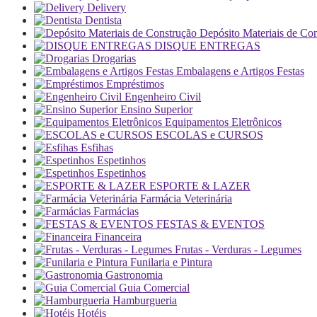
Delivery
Dentista
Depósito Materiais de Co
DISQUE ENTREGAS
Drogarias
Embalagens e Artigos Festas
Empréstimos
Engenheiro Civil
Ensino Superior
Equipamentos Eletrônicos
ESCOLAS e CURSOS
Esfihas
Espetinhos
Espetinhos
ESPORTE & LAZER
Farmácia Veterinária
Farmácias
FESTAS & EVENTOS
Financeira
Frutas - Verduras - Legumes
Funilaria e Pintura
Gastronomia
Guia Comercial
Hamburgueria
Hotéis