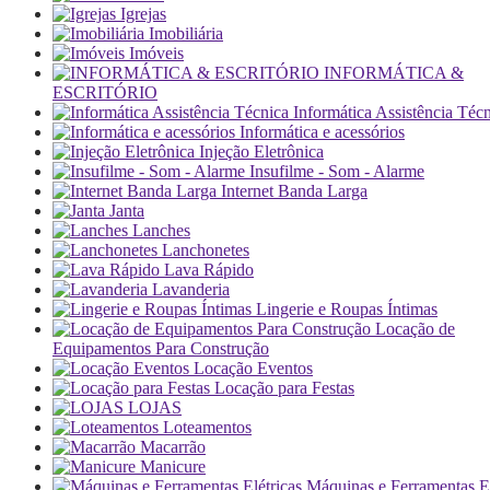
Igrejas
Imobiliária
Imóveis
INFORMÁTICA &
ESCRITÓRIO
Informática Assistência Téc
Informática e acessórios
Injeção Eletrônica
Insufilme - Som - Alarme
Internet Banda Larga
Janta
Lanches
Lanchonetes
Lava Rápido
Lavanderia
Lingerie e Roupas Íntimas
Locação de
Equipamentos Para Construção
Locação Eventos
Locação para Festas
LOJAS
Loteamentos
Macarrão
Manicure
Máquinas e Ferramentas El