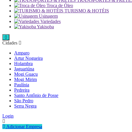
TRANSPORTES & FRETE
Troca de Óleo
TURISMO & HOTÉIS
Usinagem
Variedades
Yakisoba
Cidades
Amparo
Artur Nogueira
Holambra
Jaguariúna
Mogi Guaçu
Mogi Mirim
Paulínia
Pedreira
Santo Antônio de Posse
São Pedro
Serra Negra
Login
Adicionar Empresa