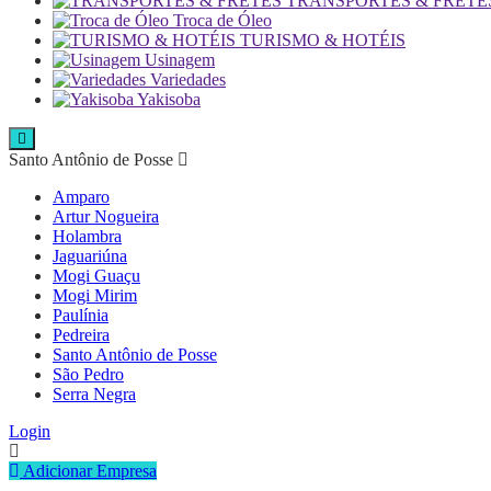
TRANSPORTES & FRETE
Troca de Óleo
TURISMO & HOTÉIS
Usinagem
Variedades
Yakisoba
Santo Antônio de Posse
Amparo
Artur Nogueira
Holambra
Jaguariúna
Mogi Guaçu
Mogi Mirim
Paulínia
Pedreira
Santo Antônio de Posse
São Pedro
Serra Negra
Login
Adicionar Empresa