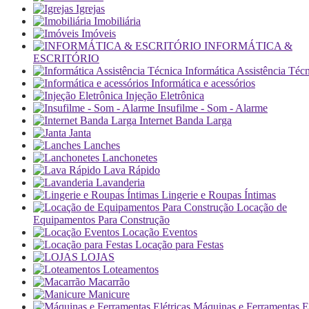
Igrejas
Imobiliária
Imóveis
INFORMÁTICA &
ESCRITÓRIO
Informática Assistência Téc
Informática e acessórios
Injeção Eletrônica
Insufilme - Som - Alarme
Internet Banda Larga
Janta
Lanches
Lanchonetes
Lava Rápido
Lavanderia
Lingerie e Roupas Íntimas
Locação de
Equipamentos Para Construção
Locação Eventos
Locação para Festas
LOJAS
Loteamentos
Macarrão
Manicure
Máquinas e Ferramentas El