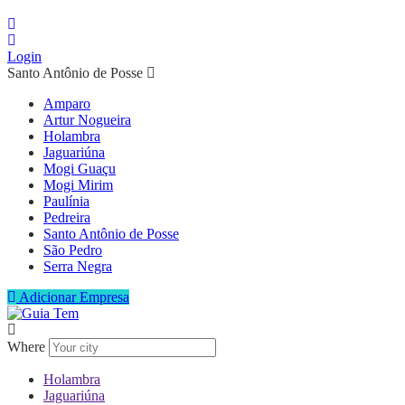
Login
Santo Antônio de Posse
Amparo
Artur Nogueira
Holambra
Jaguariúna
Mogi Guaçu
Mogi Mirim
Paulínia
Pedreira
Santo Antônio de Posse
São Pedro
Serra Negra
Adicionar Empresa
Where
Holambra
Jaguariúna