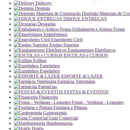
Delivery
Dentista
Depósito Materiais de Co
DISQUE ENTREGAS
Drogarias
Embalagens e Artigos Festas
Empréstimos
Engenheiro Civil
Ensino Superior
Equipamentos Eletrônicos
ESCOLAS e CURSOS
Esfihas
Espetinhos
Espetinhos
ESPORTE & LAZER
Farmácia Veterinária
Farmácias
FESTAS & EVENTOS
Financeira
Frutas - Verduras - Legumes
Funilaria e Pintura
Gastronomia
Guia Comercial
Hamburgueria
Hotéis